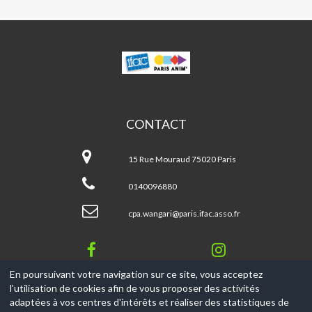
WANGARI
MUTA
MAATHAI
CONTACT
Wangari
Muta
15 Rue Mouraud 75020 Paris
MAATHAI
0140096880
cpa.wangari@paris.ifac.asso.fr
En poursuivant votre navigation sur ce site, vous acceptez
l'utilisation de cookies afin de vous proposer des activités
© 2017-2026, Ce site est propulsé par
Aniapps.fr
adaptées à vos centres d'intérêts et réaliser des statistiques de