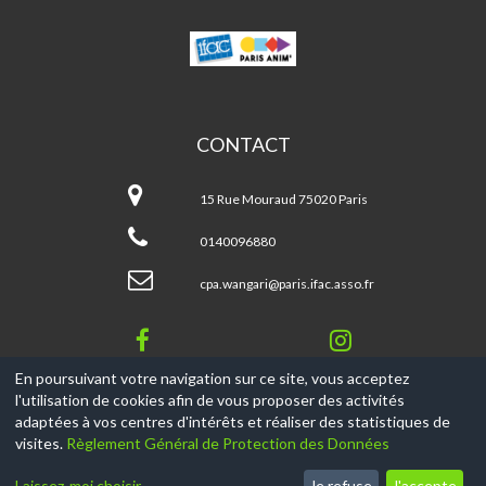
WANGARI
MUTA
MAATHAI
CONTACT
Wangari
Muta
15 Rue Mouraud 75020 Paris
MAATHAI
0140096880
cpa.wangari@paris.ifac.asso.fr
En poursuivant votre navigation sur ce site, vous acceptez
l'utilisation de cookies afin de vous proposer des activités
© 2017-2026, Ce site est propulsé par
Aniapps.fr
adaptées à vos centres d'intérêts et réaliser des statistiques de
visites.
Règlement Général de Protection des Données
CGV
CGU Aniapps
Laissez-moi choisir
Je refuse
J'accepte