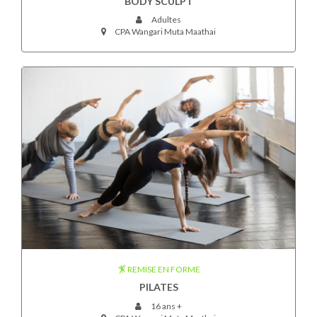
BODY SCULPT
Adultes
CPA Wangari Muta Maathai
REMISE EN FORME
PILATES
16 ans +