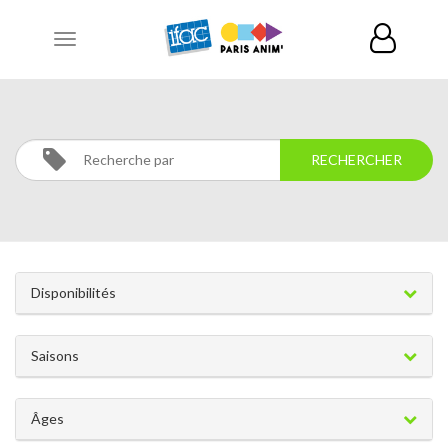
Toggle
navigation
LANGUES
Activités
Langues
Disponibilités
Saisons
Âges