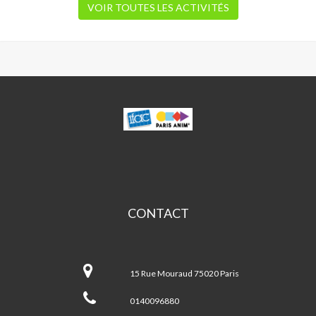
VOIR TOUTES LES ACTIVITÉS
WANGARI
MUTA
MAATHAI
CONTACT
Wangari
Muta
15 Rue Mouraud 75020 Paris
MAATHAI
0140096880