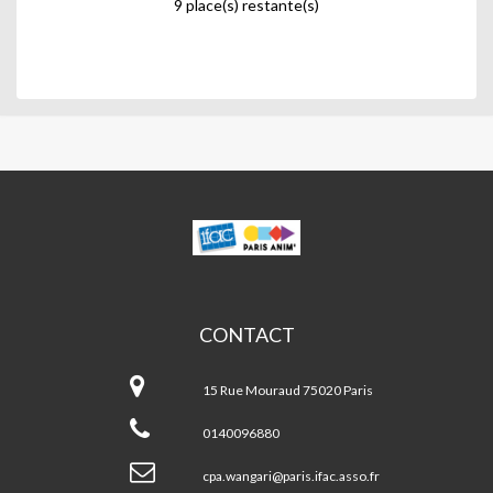
9 place(s) restante(s)
WANGARI
MUTA
MAATHAI
CONTACT
Wangari
Muta
15 Rue Mouraud 75020 Paris
MAATHAI
0140096880
cpa.wangari@paris.ifac.asso.fr