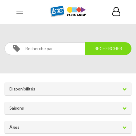
Toggle
navigation
STAGES
Activités
Stages
Disponibilités
Saisons
Âges