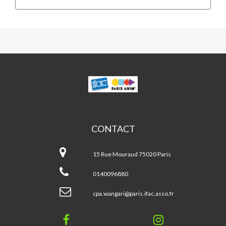
WANGARI
MUTA
MAATHAI
CONTACT
Wangari
Muta
15 Rue Mouraud 75020 Paris
MAATHAI
0140096880
cpa.wangari@paris.ifac.asso.fr