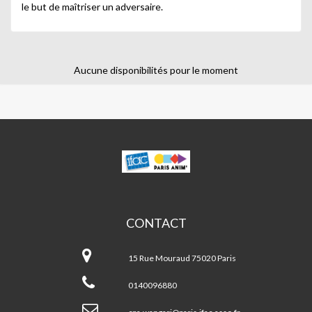
le but de maîtriser un adversaire.
Aucune disponibilités pour le moment
WANGARI
MUTA
MAATHAI
CONTACT
Wangari
Muta
15 Rue Mouraud 75020 Paris
MAATHAI
0140096880