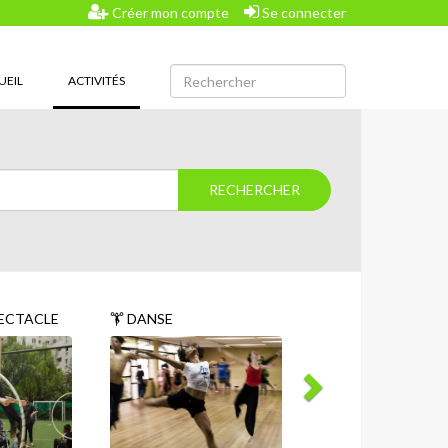
Créer mon compte
Se connecter
(CURRENT)
UEIL
ACTIVITÉS
ECTACLE
DANSE