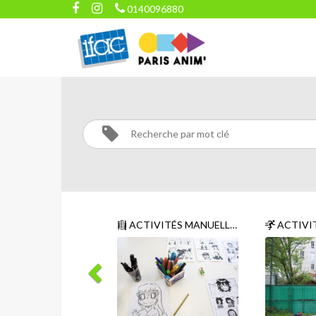
0140096880
INSERTION
Activités
Insertion
ACTIVITÉS MANUELLES
ACTIVI